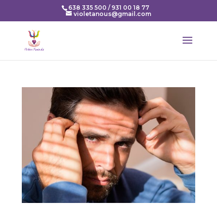
638 335 500 / 931 00 18 77
violetanous@gmail.com