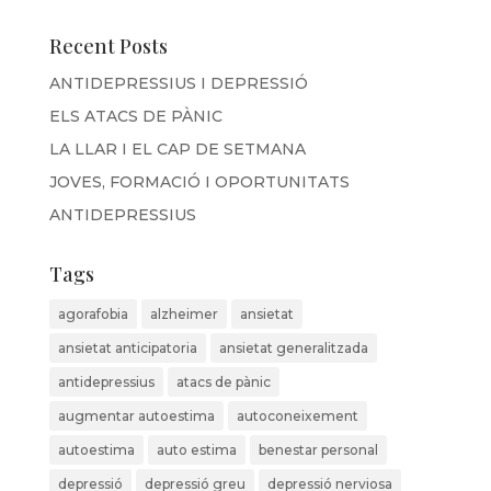
Recent Posts
ANTIDEPRESSIUS I DEPRESSIÓ
ELS ATACS DE PÀNIC
LA LLAR I EL CAP DE SETMANA
JOVES, FORMACIÓ I OPORTUNITATS
ANTIDEPRESSIUS
Tags
agorafobia
alzheimer
ansietat
ansietat anticipatoria
ansietat generalitzada
antidepressius
atacs de pànic
augmentar autoestima
autoconeixement
autoestima
auto estima
benestar personal
depressió
depressió greu
depressió nerviosa