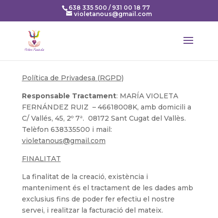
638 335 500 / 931 00 18 77
violetanous@gmail.com
Política de Privadesa (RGPD)
Responsable
Tractament
: MARÍA VIOLETA
FERNÁNDEZ RUIZ – 46618008K, amb domicili a
C/ Vallés, 45, 2º 7ª. 08172 Sant Cugat del Vallès.
Telèfon 638335500 i mail:
violetanous@gmail.com
FINALITAT
La finalitat de la creació, existència i
manteniment és el tractament de les dades amb
exclusius fins de poder fer efectiu el nostre
servei, i realitzar la facturació del mateix.