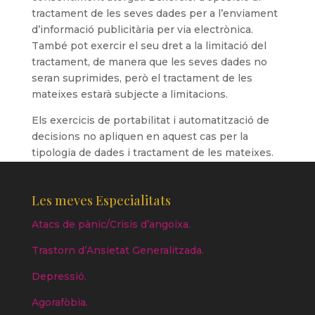
tractament de les seves dades per a l’enviament
d’informació publicitària per via electrònica.
També pot exercir el seu dret a la limitació del
tractament, de manera que les seves dades no
seran suprimides, però el tractament de les
mateixes estarà subjecte a limitacions.
Els exercicis de portabilitat i automatització de
decisions no apliquen en aquest cas per la
tipologia de dades i tractament de les mateixes.
Les meves Especialitats
Atacs de pànic/Crisis d’angoixa.
Trastorn d’Ansietat Generalitzada.
Depressió.
Agorafòbia.