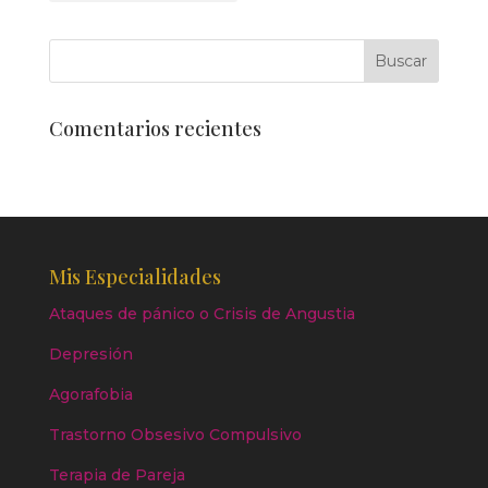
Comentarios recientes
Mis Especialidades
Ataques de pánico o Crisis de Angustia
Depresión
Agorafobia
Trastorno Obsesivo Compulsivo
Terapia de Pareja