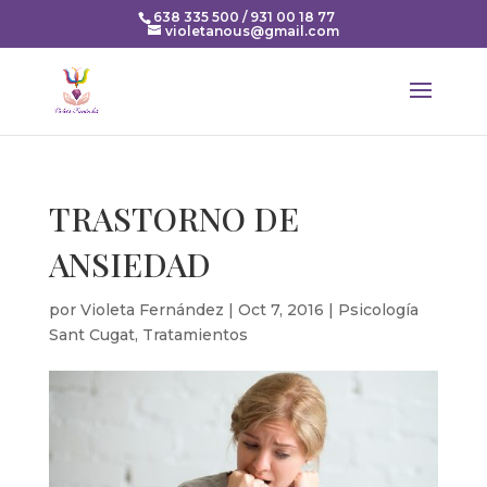
638 335 500 / 931 00 18 77
violetanous@gmail.com
TRASTORNO DE
ANSIEDAD
por
Violeta Fernández
|
Oct 7, 2016
|
Psicología
Sant Cugat
,
Tratamientos