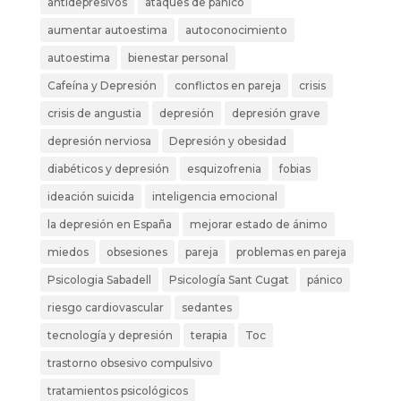
antidepresivos
ataques de pánico
aumentar autoestima
autoconocimiento
autoestima
bienestar personal
Cafeína y Depresión
conflictos en pareja
crisis
crisis de angustia
depresión
depresión grave
depresión nerviosa
Depresión y obesidad
diabéticos y depresión
esquizofrenia
fobias
ideación suicida
inteligencia emocional
la depresión en España
mejorar estado de ánimo
miedos
obsesiones
pareja
problemas en pareja
Psicologia Sabadell
Psicología Sant Cugat
pánico
riesgo cardiovascular
sedantes
tecnología y depresión
terapia
Toc
trastorno obsesivo compulsivo
tratamientos psicológicos