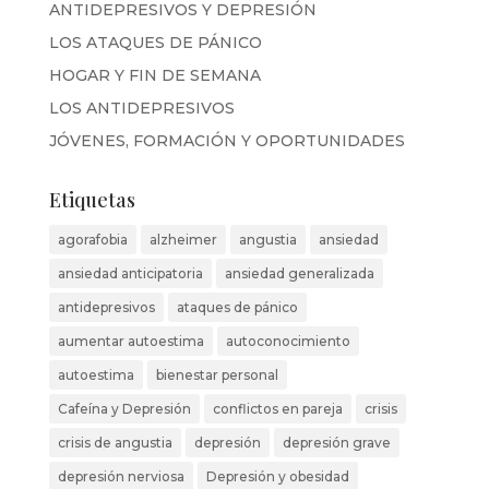
ANTIDEPRESIVOS Y DEPRESIÓN
LOS ATAQUES DE PÁNICO
HOGAR Y FIN DE SEMANA
LOS ANTIDEPRESIVOS
JÓVENES, FORMACIÓN Y OPORTUNIDADES
Etiquetas
agorafobia
alzheimer
angustia
ansiedad
ansiedad anticipatoria
ansiedad generalizada
antidepresivos
ataques de pánico
aumentar autoestima
autoconocimiento
autoestima
bienestar personal
Cafeína y Depresión
conflictos en pareja
crisis
crisis de angustia
depresión
depresión grave
depresión nerviosa
Depresión y obesidad