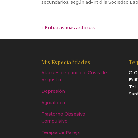
secundarios, según advirtió la Sociedad Esp
« Entradas más antiguas
Mis Especialidades
Te 
Ataques de pánico o Crisis de
C. O
Angustia
Edif
Tel.
Depresión
Sant
Agorafobia
Trastorno Obsesivo
Compulsivo
Terapia de Pareja