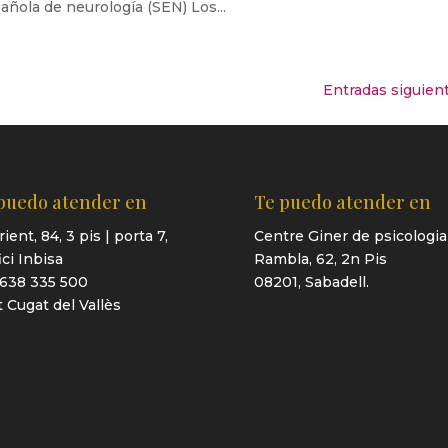
añola de neurología (SEN) Los...
Entradas siguien
puedo atender en
Te puedo atender en
rient, 84, 3 pis | porta 7,
Centre Giner de psicologia
ici Inbisa
Rambla, 62, 2n Pis
 638 335 500
08201, Sabadell.
 Cugat del Vallès