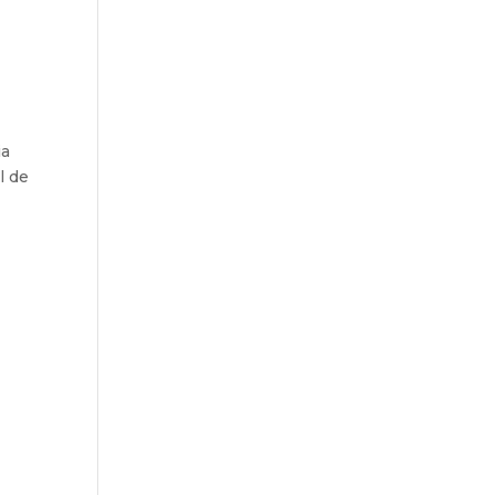
ia
l de