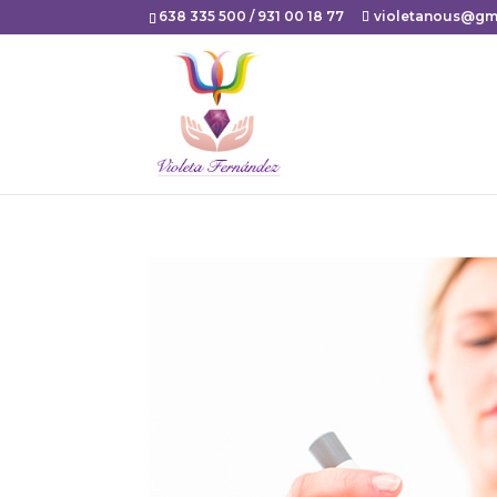
638 335 500 / 931 00 18 77
violetanous@gm